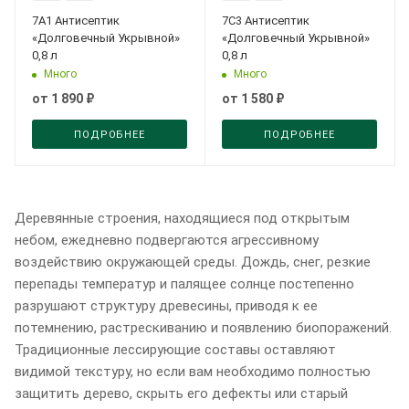
7А1 Антисептик
7С3 Антисептик
«Долговечный Укрывной»
«Долговечный Укрывной»
0,8 л
0,8 л
Много
Много
от
1 890 ₽
от
1 580 ₽
ПОДРОБНЕЕ
ПОДРОБНЕЕ
Деревянные строения, находящиеся под открытым
небом, ежедневно подвергаются агрессивному
воздействию окружающей среды. Дождь, снег, резкие
перепады температур и палящее солнце постепенно
разрушают структуру древесины, приводя к ее
потемнению, растрескиванию и появлению биопоражений.
Традиционные лессирующие составы оставляют
видимой текстуру, но если вам необходимо полностью
защитить дерево, скрыть его дефекты или старый